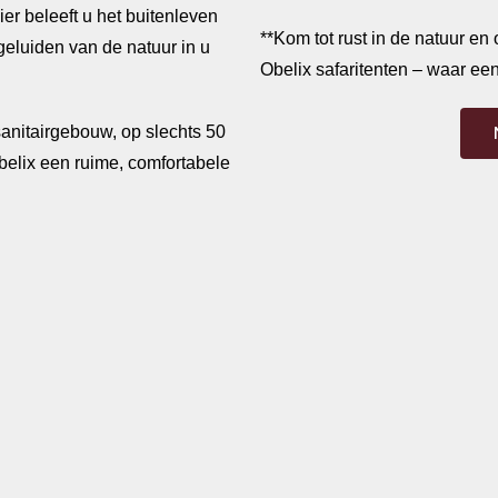
r beleeft u het buitenleven
**Kom tot rust in de natuur en
geluiden van de natuur in u
Obelix safaritenten – waar ee
anitairgebouw, op slechts 50
belix een ruime, comfortabele